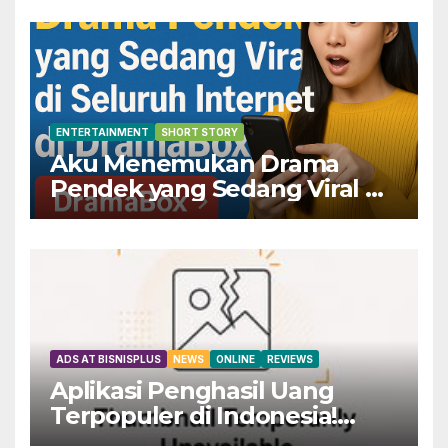
Sekarang!
ENTERTAINMENT
SHORT STORY
Aku Menemukan Drama
Pendek yang Sedang Viral di
Seluruh Internet di
DramaBox
ADS AT BISNISPLUS
NEWS
ONLINE
REVIEWS
Aplikasi Penghasil Uang
Terpopuler di Indonesia!
Dapatkan Rp800 Sekarang