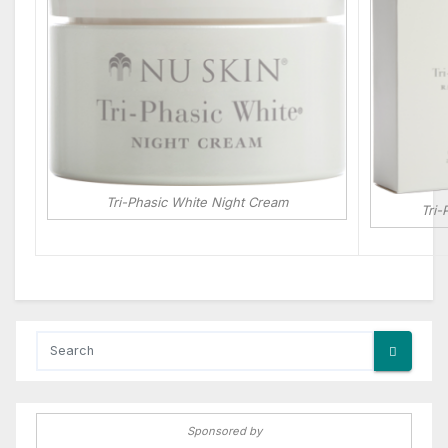
Tri-Phasic White Night Cream
Tri-
Sponsored by