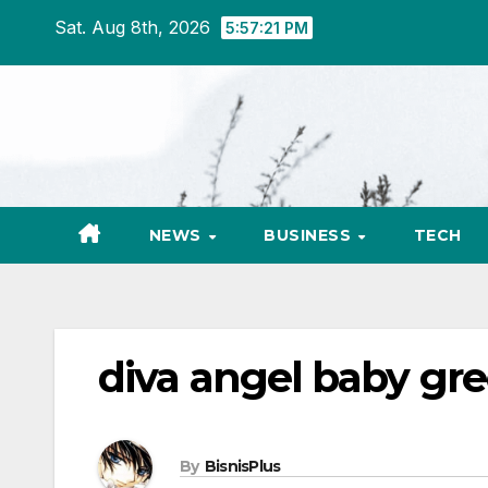
Skip
Sat. Aug 8th, 2026
5:57:21 PM
to
content
NEWS
BUSINESS
TECH
diva angel baby gr
By
BisnisPlus