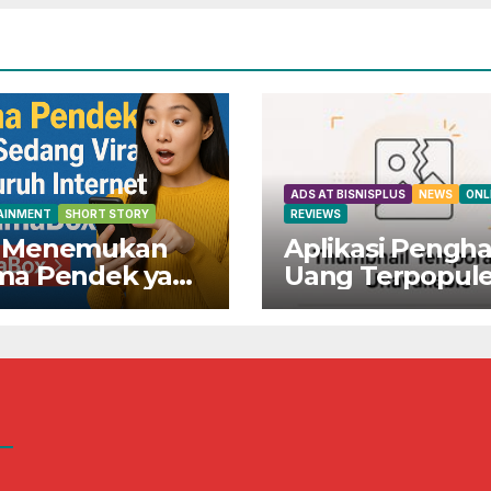
ADS AT BISNISPLUS
NEWS
ONL
AINMENT
SHORT STORY
REVIEWS
 Menemukan
Aplikasi Pengha
ma Pendek yang
Uang Terpopule
ng Viral di
Indonesia!
ruh Internet di
Dapatkan Rp80
maBox
Sekarang Juga!