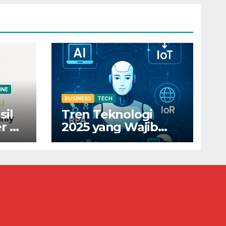
INE
BUSINESS
TECH
sil
Tren Teknologi
r di
2025 yang Wajib
Diketahui Pelaku
0
Bisnis Digital