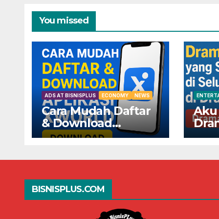
You missed
ADS AT BISNISPLUS
ECONOMY
NEWS
ENTERT
Cara Mudah Daftar
Aku
& Download
Dra
Aplikasi XWorld —
Seda
Dapatkan
Selu
Keuntungannya
Dra
Sekarang!
BISNISPLUS.COM