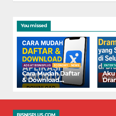
You missed
ADS AT BISNISPLUS
ECONOMY
NEWS
ENTERT
Cara Mudah Daftar
Aku
& Download
Dra
Aplikasi XWorld —
Seda
Dapatkan
Selu
Keuntungannya
Dra
Sekarang!
BISNISPLUS.COM