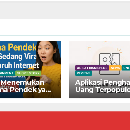
ADS AT BISNISPLUS
NEWS
ONL
AINMENT
SHORT STORY
REVIEWS
 Menemukan
Aplikasi Pengha
ma Pendek yang
Uang Terpopule
ng Viral di
Indonesia!
ruh Internet di
Dapatkan Rp80
maBox
Sekarang Juga!