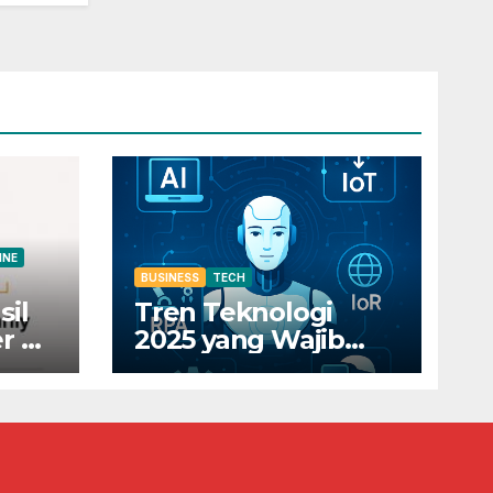
INE
BUSINESS
TECH
sil
Tren Teknologi
r di
2025 yang Wajib
Diketahui Pelaku
0
Bisnis Digital