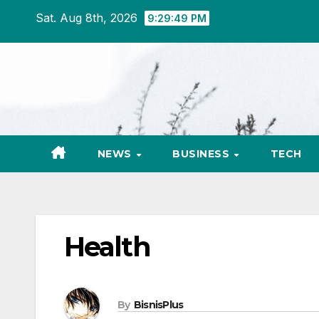
Skip
Sat. Aug 8th, 2026
9:29:50 PM
to
content
NEWS
BUSINESS
TECH
Health
By
BisnisPlus