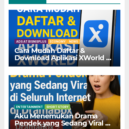
ADS AT BISNISPLUS
ECONOMY
NEWS
Cara Mudah Daftar &
Download Aplikasi XWorld —
Dapatkan Keuntungannya
Sekarang!
ENTERTAINMENT
SHORT STORY
Aku Menemukan Drama
Pendek yang Sedang Viral di