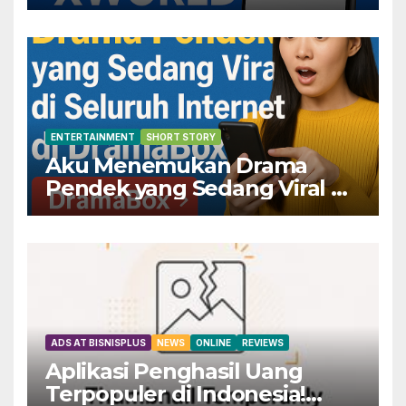
Dapatkan Keuntungannya
Sekarang!
ENTERTAINMENT
SHORT STORY
Aku Menemukan Drama
Pendek yang Sedang Viral di
Seluruh Internet di
DramaBox
ADS AT BISNISPLUS
NEWS
ONLINE
REVIEWS
Aplikasi Penghasil Uang
Terpopuler di Indonesia!