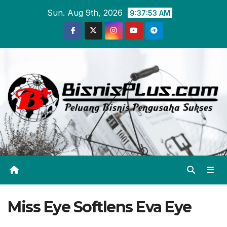
Skip
Sun. Aug 9th, 2026
9:37:53 AM
to
content
Miss Eye Softlens Eva Eye