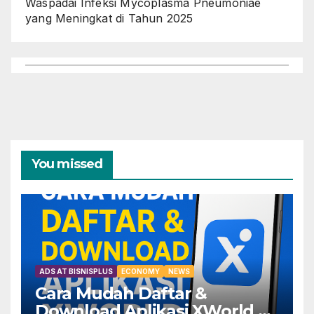
Waspadai Infeksi Mycoplasma Pneumoniae
yang Meningkat di Tahun 2025
You missed
ADS AT BISNISPLUS
ECONOMY
NEWS
Cara Mudah Daftar &
Download Aplikasi XWorld —