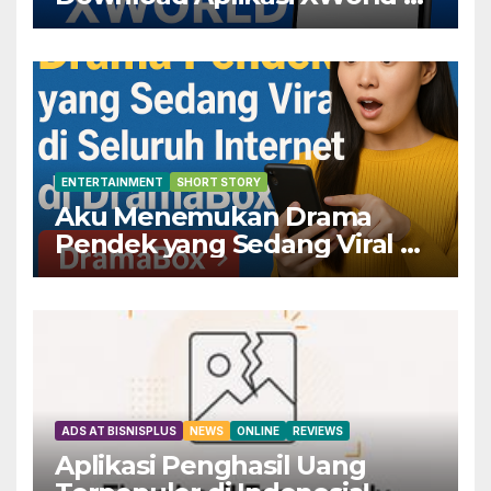
Dapatkan Keuntungannya
Sekarang!
ENTERTAINMENT
SHORT STORY
Aku Menemukan Drama
Pendek yang Sedang Viral di
Seluruh Internet di
DramaBox
ADS AT BISNISPLUS
NEWS
ONLINE
REVIEWS
Aplikasi Penghasil Uang