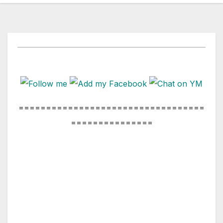
==================================
===============