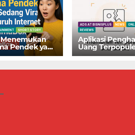
ADS AT BISNISPLUS
NEWS
ONL
AINMENT
SHORT STORY
REVIEWS
 Menemukan
Aplikasi Pengha
ma Pendek yang
Uang Terpopule
ng Viral di
Indonesia!
ruh Internet di
Dapatkan Rp80
maBox
Sekarang Juga!