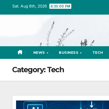
Skip
Sat. Aug 8th, 2026
4:35:01 PM
to
content
NEWS
BUSINESS
TECH
Category:
Tech