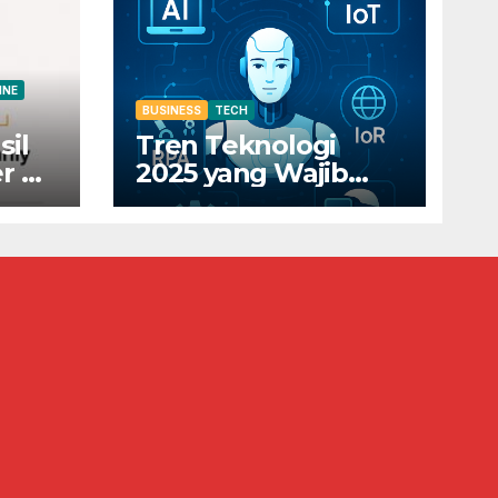
INE
BUSINESS
TECH
sil
Tren Teknologi
r di
2025 yang Wajib
Diketahui Pelaku
0
Bisnis Digital