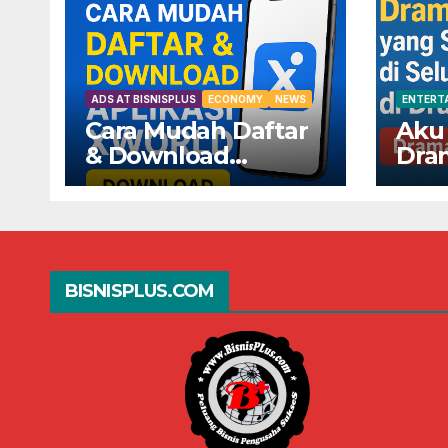
ADS AT BISNISPLUS
ECONOMY
NEWS
ENTERT
Cara Mudah Daftar
Aku
& Download
Dra
Aplikasi XWorld —
Seda
Dapatkan
Selu
Keuntungannya
Dra
Sekarang!
BISNISPLUS.COM