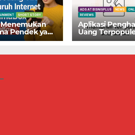
ADS AT BISNISPLUS
NEWS
ONL
AINMENT
SHORT STORY
REVIEWS
 Menemukan
Aplikasi Pengha
ma Pendek yang
Uang Terpopule
ng Viral di
Indonesia!
ruh Internet di
Dapatkan Rp80
maBox
Sekarang Juga!