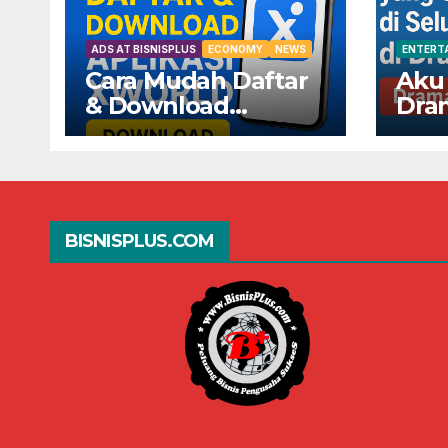
ADS AT BISNISPLUS
ECONOMY
NEWS
ENTERT
Cara Mudah Daftar
Aku
& Download
Dra
Aplikasi XWorld —
Seda
Dapatkan
Selu
Keuntungannya
Dra
Sekarang!
BISNISPLUS.COM