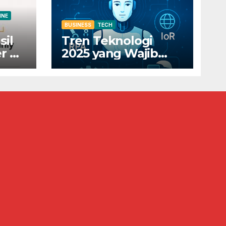
INE
BUSINESS
TECH
sil
Tren Teknologi
r di
2025 yang Wajib
Diketahui Pelaku
0
Bisnis Digital