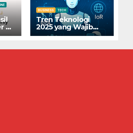
INE
BUSINESS
TECH
sil
Tren Teknologi
r di
2025 yang Wajib
Diketahui Pelaku
0
Bisnis Digital