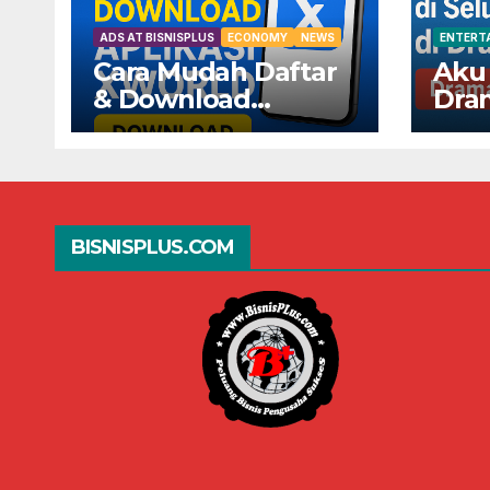
ADS AT BISNISPLUS
ECONOMY
NEWS
ENTERT
Cara Mudah Daftar
Aku
& Download
Dra
Aplikasi XWorld —
Seda
Dapatkan
Selu
Keuntungannya
Dra
Sekarang!
BISNISPLUS.COM