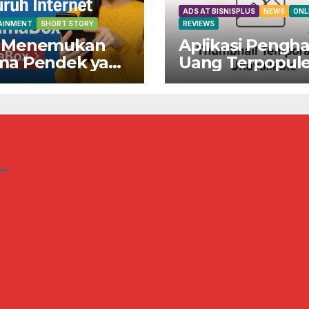
ADS AT BISNISPLUS
NEWS
ONL
AINMENT
SHORT STORY
REVIEWS
 Menemukan
Aplikasi Pengha
ma Pendek yang
Uang Terpopule
ng Viral di
Indonesia!
ruh Internet di
Dapatkan Rp80
maBox
Sekarang Juga!