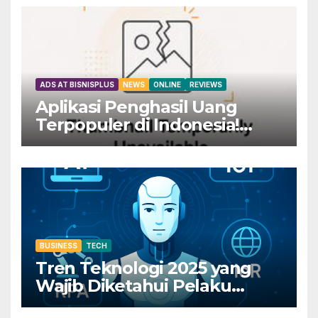
ADS AT BISNISPLUS
NEWS
ONLINE
REVIEWS
Aplikasi Penghasil Uang
Terpopuler di Indonesia!
Dapatkan Rp800 Sekarang
Juga!
BUSINESS
TECH
Tren Teknologi 2025 yang
Wajib Diketahui Pelaku
Bisnis Digital