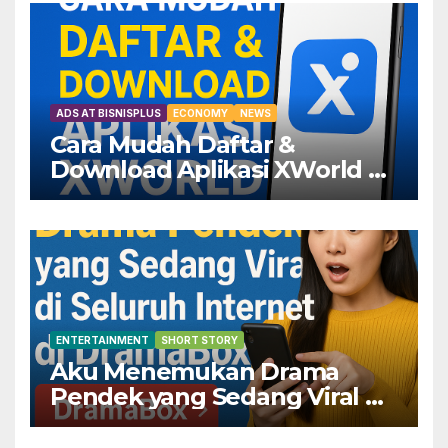
ADS AT BISNISPLUS
ECONOMY
NEWS
Cara Mudah Daftar &
Download Aplikasi XWorld —
Dapatkan Keuntungannya
Sekarang!
ENTERTAINMENT
SHORT STORY
Aku Menemukan Drama
Pendek yang Sedang Viral di
Seluruh Internet di
DramaBox