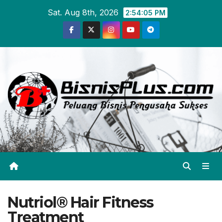
Skip
Sat. Aug 8th, 2026
2:54:06 PM
to
content
Nutriol® Hair Fitness
Treatment