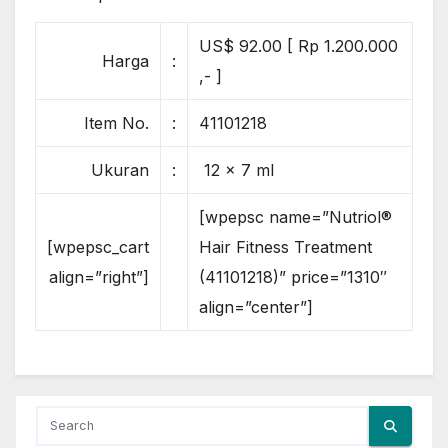
US$ 92.00 [ Rp 1.200.000
Harga
:
,- ]
Item No.
:
41101218
Ukuran
:
12 x 7 ml
[wpepsc name=”Nutriol®
[wpepsc_cart
Hair Fitness Treatment
align=”right”]
(41101218)” price=”1310″
align=”center”]