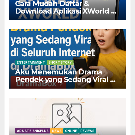
Cara Mudah Daftar &
Download Aplikasi XWorld —
Dapatkan Keuntungannya
Sekarang!
ENTERTAINMENT
SHORT STORY
Aku Menemukan Drama
Pendek yang Sedang Viral di
Seluruh Internet di
DramaBox
ADS AT BISNISPLUS
NEWS
ONLINE
REVIEWS