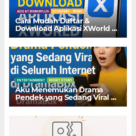
ADS AT BISNISPLUS
ECONOMY
NEWS
Cara Mudah Daftar &
Download Aplikasi XWorld —
Dapatkan Keuntungannya
Sekarang!
ENTERTAINMENT
SHORT STORY
Aku Menemukan Drama
Pendek yang Sedang Viral di
Seluruh Internet di
DramaBox