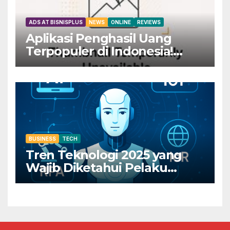
ADS AT BISNISPLUS
NEWS
ONLINE
REVIEWS
Aplikasi Penghasil Uang
Terpopuler di Indonesia!
Dapatkan Rp800 Sekarang
Juga!
BUSINESS
TECH
Tren Teknologi 2025 yang
Wajib Diketahui Pelaku
Bisnis Digital