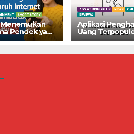
ADS AT BISNISPLUS
NEWS
ONL
AINMENT
SHORT STORY
REVIEWS
 Menemukan
Aplikasi Pengha
ma Pendek yang
Uang Terpopule
ng Viral di
Indonesia!
ruh Internet di
Dapatkan Rp80
maBox
Sekarang Juga!