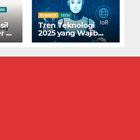
INE
BUSINESS
TECH
sil
Tren Teknologi
r di
2025 yang Wajib
Diketahui Pelaku
0
Bisnis Digital