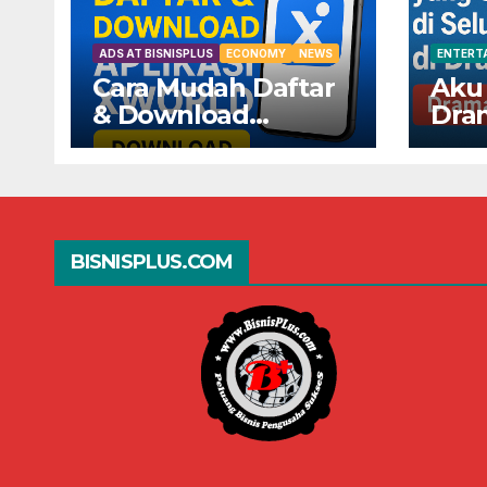
ADS AT BISNISPLUS
ECONOMY
NEWS
ENTERT
Cara Mudah Daftar
Aku
& Download
Dra
Aplikasi XWorld —
Seda
Dapatkan
Selu
Keuntungannya
Dra
Sekarang!
BISNISPLUS.COM