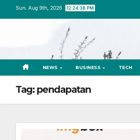
Skip
Sun. Aug 9th, 2026
12:24:38 PM
to
content
NEWS
BUSINESS
TECH
Tag:
pendapatan