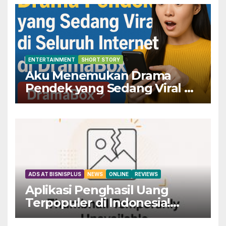
ENTERTAINMENT
SHORT STORY
Aku Menemukan Drama
Pendek yang Sedang Viral di
Seluruh Internet di
DramaBox
ADS AT BISNISPLUS
NEWS
ONLINE
REVIEWS
Aplikasi Penghasil Uang
Terpopuler di Indonesia!
Dapatkan Rp800 Sekarang