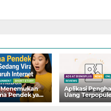
ADS AT BISNISPLUS
NEWS
ONL
AINMENT
SHORT STORY
REVIEWS
 Menemukan
Aplikasi Pengha
ma Pendek yang
Uang Terpopule
ng Viral di
Indonesia!
ruh Internet di
Dapatkan Rp80