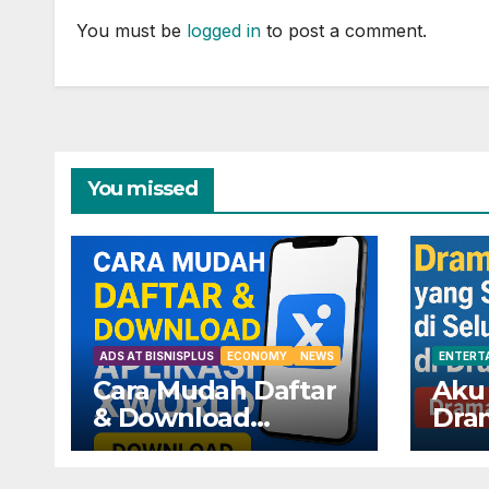
You must be
logged in
to post a comment.
You missed
ADS AT BISNISPLUS
ECONOMY
NEWS
ENTERT
Cara Mudah Daftar
Aku
& Download
Dra
Aplikasi XWorld —
Seda
Dapatkan
Selu