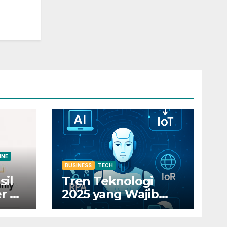
INE
BUSINESS
TECH
sil
Tren Teknologi
r di
2025 yang Wajib
Diketahui Pelaku
0
Bisnis Digital