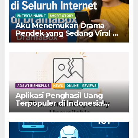
ENTERTAINMENT
SHORT STORY
Aku Menemukan Drama
Pendek yang Sedang Viral di
Seluruh Internet di
DramaBox
ADS AT BISNISPLUS
NEWS
ONLINE
REVIEWS
Aplikasi Penghasil Uang
Terpopuler di Indonesia!
Dapatkan Rp800 Sekarang
Juga!