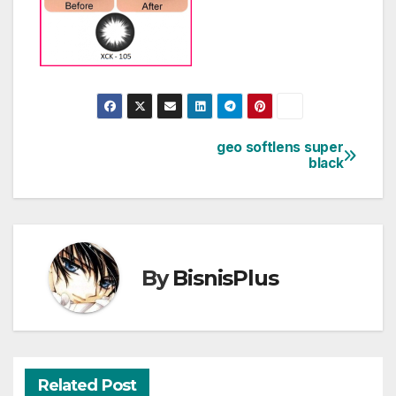
geo softlens super
Post
black
navigation
By
BisnisPlus
Related Post