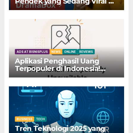
Pendek yang Sedang Viral di
Seluruh Internet di
DramaBox
ADS AT BISNISPLUS
NEWS
ONLINE
REVIEWS
Aplikasi Penghasil Uang
Terpopuler di Indonesia!
Dapatkan Rp800 Sekarang
Juga!
BUSINESS
TECH
Tren Teknologi 2025 yang