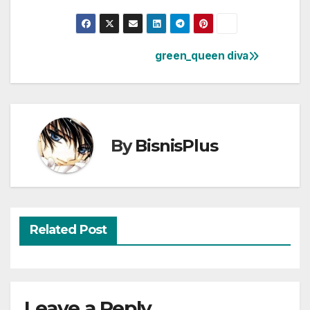
green_queen diva
Post
navigation
By
BisnisPlus
Related Post
Leave a Reply