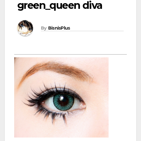
green_queen diva
By
BisnisPlus