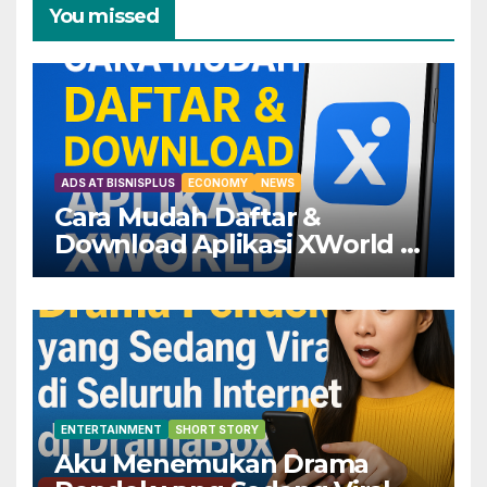
You missed
ADS AT BISNISPLUS
ECONOMY
NEWS
Cara Mudah Daftar &
Download Aplikasi XWorld —
Dapatkan Keuntungannya
Sekarang!
ENTERTAINMENT
SHORT STORY
Aku Menemukan Drama