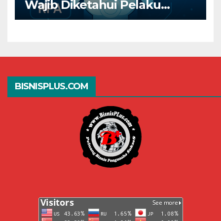
Wajib Diketahui Pelaku
Bisnis Digital
BISNISPLUS.COM