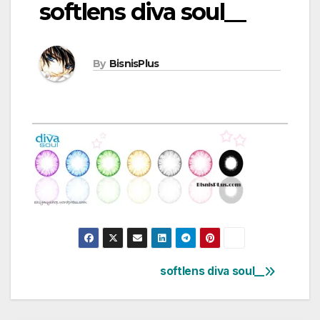
softlens diva soul__
By
BisnisPlus
softlens diva soul__
Post
navigation