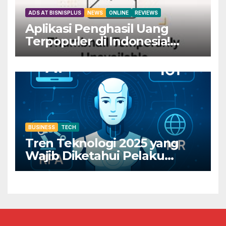
ADS AT BISNISPLUS
NEWS
ONLINE
REVIEWS
Aplikasi Penghasil Uang
Terpopuler di Indonesia!
Dapatkan Rp800 Sekarang
Juga!
BUSINESS
TECH
Tren Teknologi 2025 yang
Wajib Diketahui Pelaku
Bisnis Digital