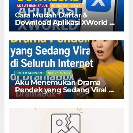
ADS AT BISNISPLUS
ECONOMY
NEWS
Cara Mudah Daftar &
Download Aplikasi XWorld —
Dapatkan Keuntungannya
Sekarang!
ENTERTAINMENT
SHORT STORY
Aku Menemukan Drama
Pendek yang Sedang Viral di
Seluruh Internet di
DramaBox